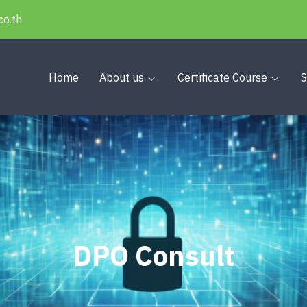
co.th
Home
About us
Certificate Course
S
D
P
O
C
o
n
s
u
l
t