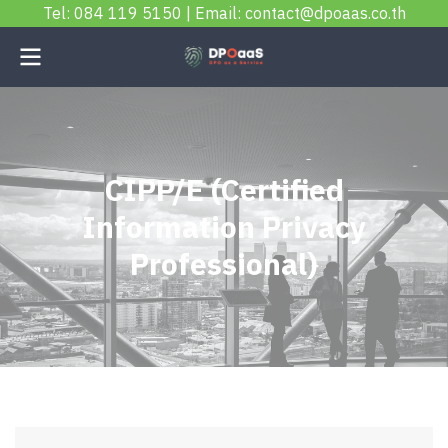
Tel: 084 119 5150 | Email: contact@dpoaas.co.th
C
I
P
P
/
E
(
C
e
r
t
i
f
e
d
I
n
f
o
r
m
a
t
i
o
n
P
r
i
v
a
c
y
P
r
o
f
e
s
s
i
o
n
a
l
)