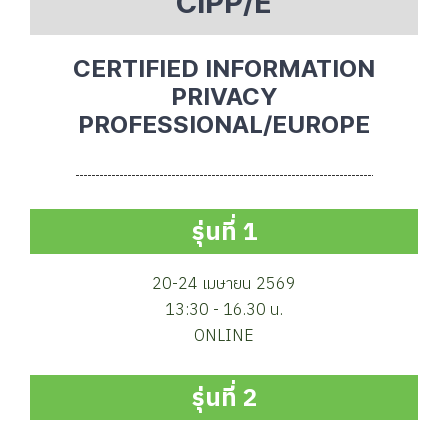
C
I
P
P
/
E
C
E
R
T
I
F
I
E
D
I
N
F
O
R
M
A
T
I
O
N
P
R
I
V
A
C
Y
P
R
O
F
E
S
S
I
O
N
A
L
/
E
U
R
O
P
E
รุ่นที่ 1
20-24 เมษายน 2569
13:30 - 16.30 น.
ONLINE
รุ่นที่ 2